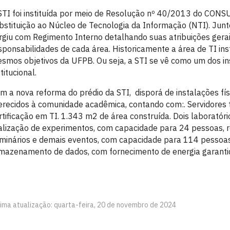
STI foi instituída por meio de Resolução nº 40/2013 do CON
bstituição ao Núcleo de Tecnologia da Informação (NTI). Junt
rgiu com Regimento Interno detalhando suas atribuições gera
sponsabilidades de cada área. Historicamente a área de TI ins
smos objetivos da UFPB. Ou seja, a STI se vê como um dos i
stitucional.
m a nova reforma do prédio da STI, disporá de instalações fí
erecidos à comunidade acadêmica, contando com:. Servidores 
rtificação em TI. 1.343 m2 de área construída. Dois laboratór
alização de experimentos, com capacidade para 24 pessoas, r
minários e demais eventos, com capacidade para 114 pessoa
mazenamento de dados, com fornecimento de energia garanti
tima atualização: quarta-feira, 20 de novembro de 2024