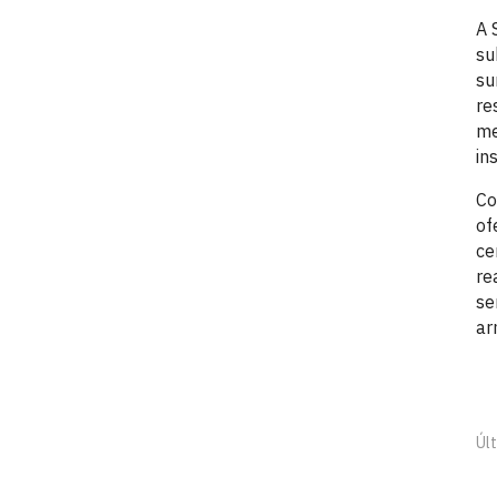
A 
su
su
re
me
in
Co
of
ce
re
se
ar
Úl