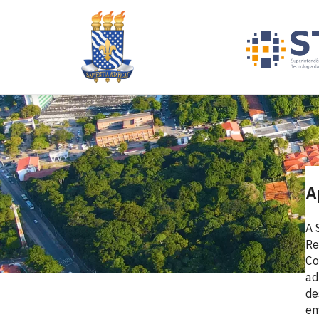
A
A 
Re
Co
ad
de
em